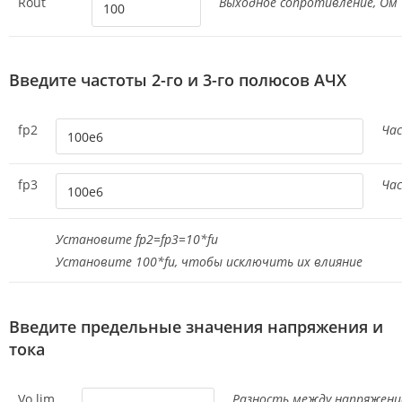
Rout
Выходное сопротивление, Ом
Введите частоты 2-го и 3-го полюсов АЧХ
fp2
Час
fp3
Час
Установите fp2=fp3=10*fu
Установите 100*fu, чтобы исключить их влияние
Введите предельные значения напряжения и
тока
Vo lim
Разность между напряжен