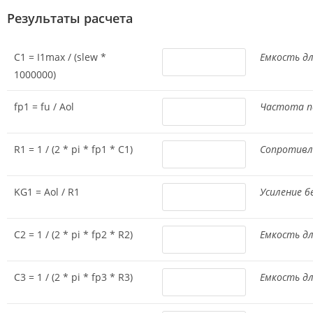
Результаты расчета
C1 = I1max / (slew *
Емкость дл
1000000)
fp1 = fu / Aol
Частота п
R1 = 1 / (2 * pi * fp1 * C1)
Сопротивле
KG1 = Aol / R1
Усиление бе
C2 = 1 / (2 * pi * fp2 * R2)
Емкость дл
C3 = 1 / (2 * pi * fp3 * R3)
Емкость дл